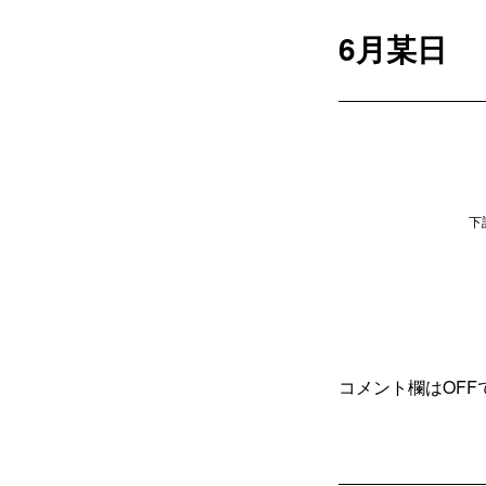
6月某日
下
コメント欄はOFF